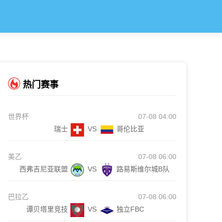
热门赛事
世界杯
07-08 04:00
瑞士
VS
哥伦比亚
美乙
07-08 06:00
西弗吉尼亚联盟
VS
路易斯维尔城B队
巴拉乙
07-08 06:00
谭贝塔里竞技
VS
独立FBC