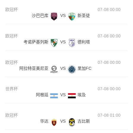
欧冠杯
07-08 00:00
沙巴巴库
VS
新圣徒
欧冠杯
07-08 00:00
考诺萨基列斯
VS
德利塔
欧冠杯
07-08 00:00
阿拉特亚美尼亚
VS
里加FC
世界杯
07-08 00:00
阿根廷
VS
埃及
欧冠杯
07-08 01:00
华达
VS
古比斯