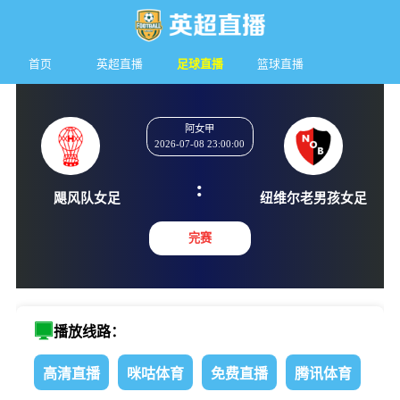
首页
英超直播
足球直播
篮球直播
阿女甲
2026-07-08 23:00:00
:
飓风队女足
纽维尔老男
完赛
播放线路：
高清直播
咪咕体育
免费直播
腾讯体育