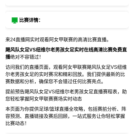
比赛详情：
来24直播网实时观看阿女甲联赛的高清比赛直播。
飓风队女足VS纽维尔老男孩女足实时在线高清比赛免费直
播
绝对不容错过！
访问我们的直播页面，观看阿女甲联赛飓风队女足VS纽维
尔老男孩女足的实时赛况和精彩回放。我们提供最新的比
赛数据和分析，确保您不会错过任何比赛亮点。
提前预告飓风队女足VS纽维尔老男孩女足直播赛程表，助
您轻松掌握阿女甲联赛赛场实时动态
本页面为你提供足球/篮球直播全攻略，包括赛前分析、阵
容预测、直播链接及赛后回顾，一站式服务让你轻松掌握
比赛动态！