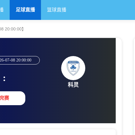
播
足球直播
篮球直播
 20:00:00】
26-07-08 20:00:00
:
科灵
完赛