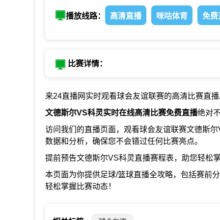
播放线路：
高清直播
咪咕体育
免费
比赛详情：
来24直播网实时观看球会友谊联赛的高清比赛直播
文德斯尔VS科灵实时在线高清比赛免费直播
绝对
访问我们的直播页面，观看球会友谊联赛文德斯尔
数据和分析，确保您不会错过任何比赛亮点。
提前预告文德斯尔VS科灵直播赛程表，助您轻松
本页面为你提供足球/篮球直播全攻略，包括赛前
轻松掌握比赛动态！