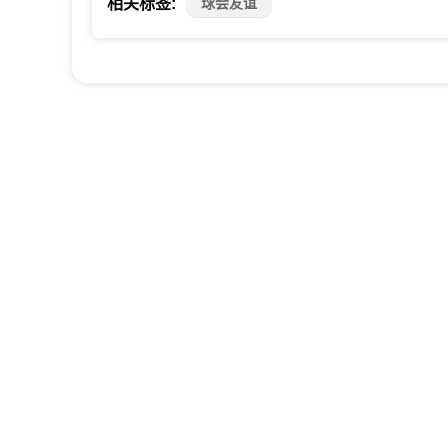
球会友谊
相关标签: