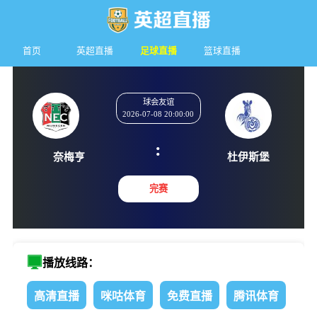
首页
英超直播
足球直播
篮球直播
球会友谊
2026-07-08 20:00:00
:
奈梅亨
杜伊斯
完赛
播放线路：
高清直播
咪咕体育
免费直播
腾讯体育