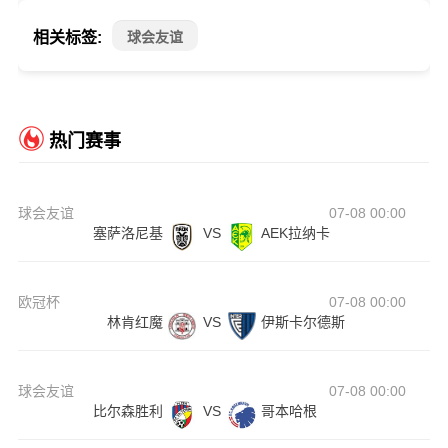
相关标签:
球会友谊
热门赛事
球会友谊
07-08 00:00
塞萨洛尼基
VS
AEK拉纳卡
欧冠杯
07-08 00:00
林肯红魔
VS
伊斯卡尔德斯
球会友谊
07-08 00:00
比尔森胜利
VS
哥本哈根