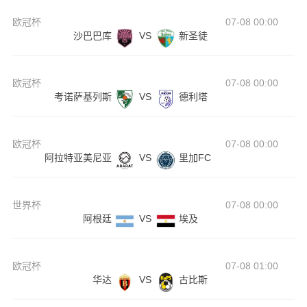
欧冠杯
07-08 00:00
沙巴巴库
VS
新圣徒
欧冠杯
07-08 00:00
考诺萨基列斯
VS
德利塔
欧冠杯
07-08 00:00
阿拉特亚美尼亚
VS
里加FC
世界杯
07-08 00:00
阿根廷
VS
埃及
欧冠杯
07-08 01:00
华达
VS
古比斯