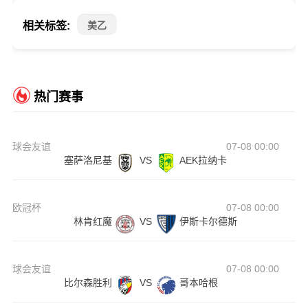
相关标签:
美乙
热门赛事
球会友谊
07-08 00:00
塞萨洛尼基
VS
AEK拉纳卡
欧冠杯
07-08 00:00
林肯红魔
VS
伊斯卡尔德斯
球会友谊
07-08 00:00
比尔森胜利
VS
哥本哈根