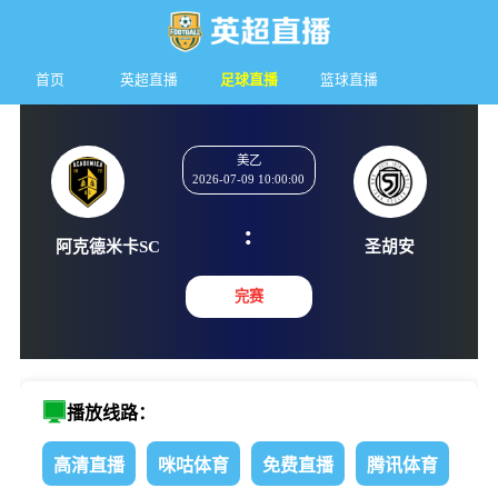
首页
英超直播
足球直播
篮球直播
美乙
2026-07-09 10:00:00
:
阿克德米卡SC
圣胡
完赛
播放线路：
高清直播
咪咕体育
免费直播
腾讯体育