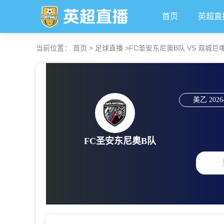
首页
英超直
当前位置：
首页
>
足球直播
>
FC圣安东尼奥B队 VS 双城巨嘴鸟 【
美乙
2026
FC圣安东尼奥B队