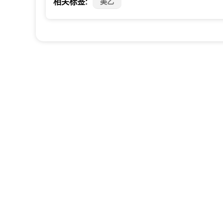
美乙
相关标签: