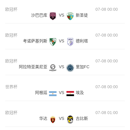
欧冠杯
07-08 00:00
沙巴巴库
VS
新圣徒
欧冠杯
07-08 00:00
考诺萨基列斯
VS
德利塔
欧冠杯
07-08 00:00
阿拉特亚美尼亚
VS
里加FC
世界杯
07-08 00:00
阿根廷
VS
埃及
欧冠杯
07-08 01:00
华达
VS
古比斯