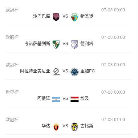
欧冠杯
07-08 00:00
沙巴巴库
VS
新圣徒
欧冠杯
07-08 00:00
考诺萨基列斯
VS
德利塔
欧冠杯
07-08 00:00
阿拉特亚美尼亚
VS
里加FC
世界杯
07-08 00:00
阿根廷
VS
埃及
欧冠杯
07-08 01:00
华达
VS
古比斯