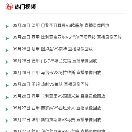
热门视频
09月28日 法甲 巴黎圣日耳曼VS欧塞尔 直播录像回放
09月28日 西甲 比利亚雷亚尔VS毕尔巴鄂竞技 直播录像回放
09月28日 法甲 图卢兹VS南特 直播录像回放
09月28日 德甲 门兴VS法兰克福 直播录像回放
09月28日 西甲 马洛卡VS阿拉维斯 直播录像回放
09月28日 英超 热刺VS狼队 直播录像回放
09月28日 意甲 卡利亚里VS国际米兰 直播录像回放
09月27日 西甲 赫罗纳VS西班牙人 直播录像回放
09月27日 法甲 斯特拉斯堡VS马赛 直播录像回放
09月27日 德甲 拜仁慕尼黑VS不莱梅 直播录像回放