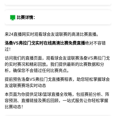
比赛详情：
来24直播网实时观看球会友谊联赛的高清比赛直播。
洛桑VS弗拉门戈实时在线高清比赛免费直播
绝对不容错
过！
访问我们的直播页面，观看球会友谊联赛洛桑VS弗拉门戈
的实时赛况和精彩回放。我们提供最新的比赛数据和分
析，确保您不会错过任何比赛亮点。
提前预告洛桑VS弗拉门戈直播赛程表，助您轻松掌握球会
友谊联赛赛场实时动态
本页面为你提供足球/篮球直播全攻略，包括赛前分析、阵
容预测、直播链接及赛后回顾，一站式服务让你轻松掌握
比赛动态！