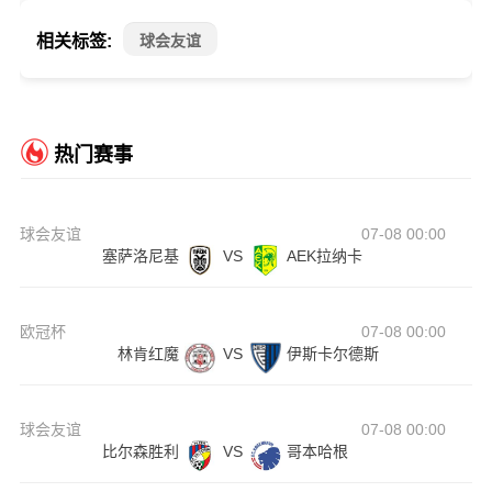
相关标签:
球会友谊
热门赛事
球会友谊
07-08 00:00
塞萨洛尼基
VS
AEK拉纳卡
欧冠杯
07-08 00:00
林肯红魔
VS
伊斯卡尔德斯
球会友谊
07-08 00:00
比尔森胜利
VS
哥本哈根