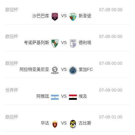
欧冠杯
07-08 00:00
沙巴巴库
VS
新圣徒
欧冠杯
07-08 00:00
考诺萨基列斯
VS
德利塔
欧冠杯
07-08 00:00
阿拉特亚美尼亚
VS
里加FC
世界杯
07-08 00:00
阿根廷
VS
埃及
欧冠杯
07-08 01:00
华达
VS
古比斯