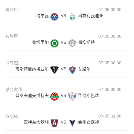
爱沙甲
07-05 00:00
纳尔瓦
VS
塔林利瓦迪亚
拉脱甲
07-05 00:00
美塔里加
VS
斯坎斯特
冰岛超
07-05 00:00
韦斯特曼纳埃亚尔
VS
瓦路尔
球会友谊
07-05 00:00
普罗夫迪夫博特夫
VS
华纳斯巴达
WNBA
07-05 01:00
亚特兰大梦想
VS
金州女武神