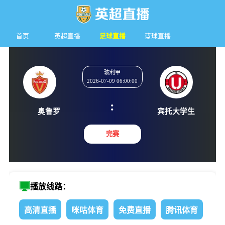
首页
英超直播
足球直播
篮球直播
玻利甲
2026-07-09 06:00:00
:
奥鲁罗
宾托大
完赛
播放线路：
高清直播
咪咕体育
免费直播
腾讯体育