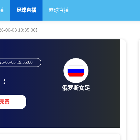
播
足球直播
篮球直播
06-03 19:35:00】
26-06-03 19:35:00
:
俄罗斯女足
完赛