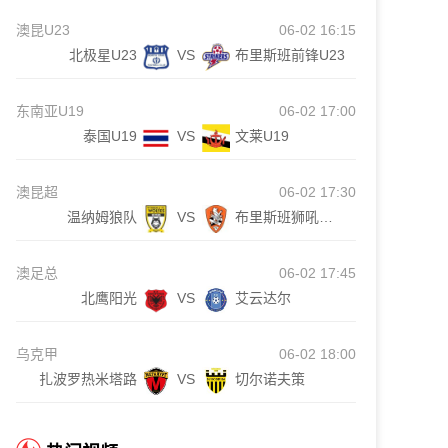
澳昆U23
06-02 16:15
北极星U23
VS
布里斯班前锋U23
东南亚U19
06-02 17:00
泰国U19
VS
文莱U19
澳昆超
06-02 17:30
温纳姆狼队
VS
布里斯班狮吼青年队
澳足总
06-02 17:45
北鹰阳光
VS
艾云达尔
乌克甲
06-02 18:00
扎波罗热米塔路
VS
切尔诺夫策