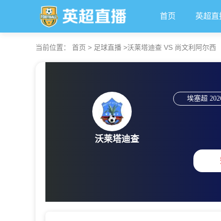
首页
英超直
当前位置：
首页
>
足球直播
>
沃莱塔迪查 VS 尚文利阿尔西 【202
埃塞超
202
沃莱塔迪查