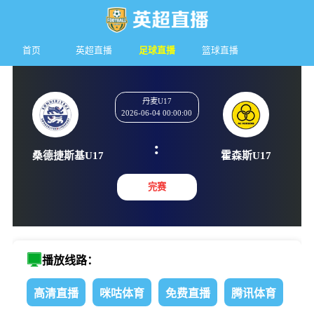
首页
英超直播
足球直播
篮球直播
丹麦U17
2026-06-04 00:00:00
:
桑德捷斯基U17
霍森斯U
完赛
播放线路：
高清直播
咪咕体育
免费直播
腾讯体育