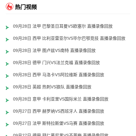
热门视频
09月28日 法甲 巴黎圣日耳曼VS欧塞尔 直播录像回放
09月28日 西甲 比利亚雷亚尔VS毕尔巴鄂竞技 直播录像回放
09月28日 法甲 图卢兹VS南特 直播录像回放
09月28日 德甲 门兴VS法兰克福 直播录像回放
09月28日 西甲 马洛卡VS阿拉维斯 直播录像回放
09月28日 英超 热刺VS狼队 直播录像回放
09月28日 意甲 卡利亚里VS国际米兰 直播录像回放
09月27日 西甲 赫罗纳VS西班牙人 直播录像回放
09月27日 法甲 斯特拉斯堡VS马赛 直播录像回放
09月27日 德甲 拜仁慕尼黑VS不莱梅 直播录像回放