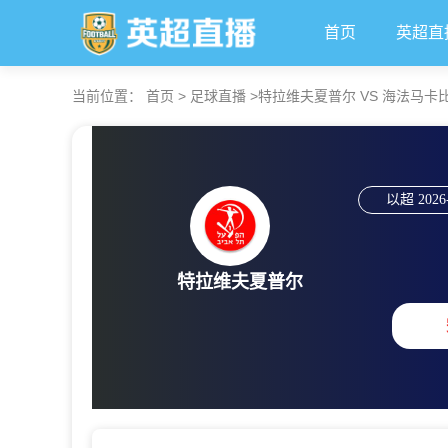
首页
英超直
当前位置：
首页
>
足球直播
>
特拉维夫夏普尔 VS 海法马卡比 【20
以超
2026
特拉维夫夏普尔