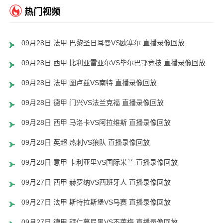
热门视频
09月28日 法甲 巴黎圣日耳曼VS欧塞尔 直播录像回放
09月28日 西甲 比利亚雷亚尔VS毕尔巴鄂竞技 直播录像回放
09月28日 法甲 图卢兹VS南特 直播录像回放
09月28日 德甲 门兴VS法兰克福 直播录像回放
09月28日 西甲 马洛卡VS阿拉维斯 直播录像回放
09月28日 英超 热刺VS狼队 直播录像回放
09月28日 意甲 卡利亚里VS国际米兰 直播录像回放
09月27日 西甲 赫罗纳VS西班牙人 直播录像回放
09月27日 法甲 斯特拉斯堡VS马赛 直播录像回放
09月27日 德甲 拜仁慕尼黑VS不莱梅 直播录像回放