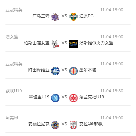
亚冠精英
11-04 18:00
广岛三箭
VS
江原FC
澳女篮
11-04 18:00
珀斯山猫女篮
VS
汤斯维尔火力女篮
亚冠精英
11-04 18:00
町田泽维亚
VS
墨尔本城
欧联U19
11-04 18:30
拿玻里U19
VS
法兰克福U19
阿美甲
11-04 19:00
安德拉尼克
VS
艾拉华特B队