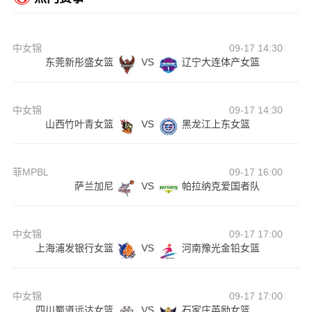
中女锦
09-17 14:30
东莞新彤盛女篮
VS
辽宁大连体产女篮
中女锦
09-17 14:30
山西竹叶青女篮
VS
黑龙江上东女篮
菲MPBL
09-17 16:00
萨兰加尼
VS
帕拉纳克爱国者队
中女锦
09-17 17:00
上海浦发银行女篮
VS
河南豫光金铅女篮
中女锦
09-17 17:00
四川蜀道远达女篮
VS
石家庄英励女篮