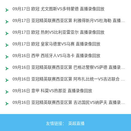
09月17日 欧冠 尤文图斯VS多特蒙德 直播录像回放
09月17日 亚冠精英联赛西亚区第 利雅得新月VS杜海勒 直播录像回放
09月17日 欧冠 热刺VS比利亚雷亚尔 直播录像回放
09月17日 欧冠 皇家马德里VS马赛 直播录像回放
09月16日 西甲 西班牙人VS马洛卡 直播录像回放
09月16日 亚冠精英联赛西亚区第 巴格达警察VS萨德 直播录像回放
09月16日 亚冠精英联赛西亚区第 阿布扎比统一VS吉达联合 直播录像回放
09月16日 意甲 科莫VS热那亚 直播录像回放
09月16日 亚冠精英联赛西亚区第 吉达国民VS纳萨夫 直播录像回放
友情链接：
英超直播