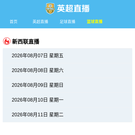
首页
英超直播
足球直播
篮球直播
新西联直播
2026年08月07日 星期五
2026年08月08日 星期六
2026年08月09日 星期日
2026年08月10日 星期一
2026年08月11日 星期二