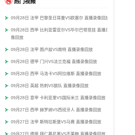
热门视频
09月28日 法甲 巴黎圣日耳曼VS欧塞尔 直播录像回放
09月28日 西甲 比利亚雷亚尔VS毕尔巴鄂竞技 直播录
像回放
09月28日 法甲 图卢兹VS南特 直播录像回放
09月28日 德甲 门兴VS法兰克福 直播录像回放
09月28日 西甲 马洛卡VS阿拉维斯 直播录像回放
09月28日 英超 热刺VS狼队 直播录像回放
09月28日 意甲 卡利亚里VS国际米兰 直播录像回放
09月27日 西甲 赫罗纳VS西班牙人 直播录像回放
09月27日 法甲 斯特拉斯堡VS马赛 直播录像回放
09月27日 德甲 拜仁慕尼黑VS不莱梅 直播录像回放