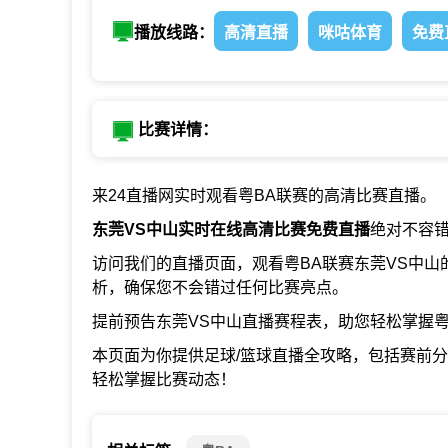
播放线路：
高清直播
咪咕体育
免费
比赛详情：
来24直播网实时观看粤BA联赛的高清比赛直播。
东莞VS中山实时在线高清比赛免费直播
绝对不容
访问我们的直播页面，观看粤BA联赛东莞VS中
析，确保您不会错过任何比赛亮点。
提前预告东莞VS中山直播赛程表，助您轻松掌握粤
本页面为你提供足球/篮球直播全攻略，包括赛前
轻松掌握比赛动态！