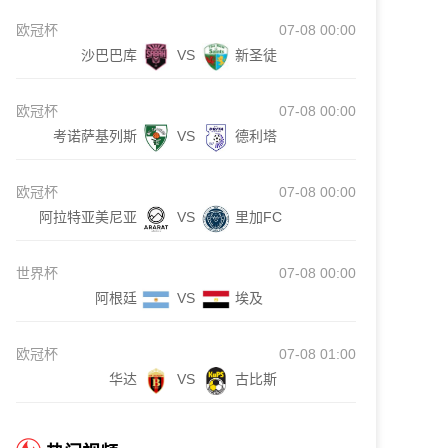
欧冠杯
07-08 00:00
沙巴巴库
VS
新圣徒
欧冠杯
07-08 00:00
考诺萨基列斯
VS
德利塔
欧冠杯
07-08 00:00
阿拉特亚美尼亚
VS
里加FC
世界杯
07-08 00:00
阿根廷
VS
埃及
欧冠杯
07-08 01:00
华达
VS
古比斯