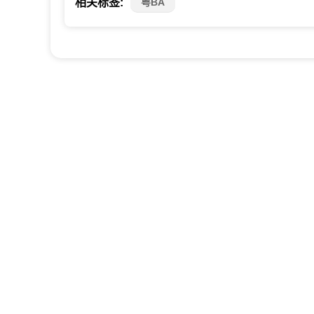
粤BA
相关标签: